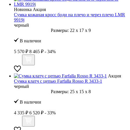
Новинка
Акция
Сумка кожаная кросс боди на плечо и через плечо LMR
9919j
черный
Размеры:
22
x
17
x
9
В наличии
5 570 ₽
8 465 ₽
- 34%
Акция
Сумка клатч с цепью Farfalla Rosso R 3433-1
черный
Размеры:
25
x
15
x
8
В наличии
4 335 ₽
6 520 ₽
- 33%