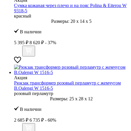
Акция
Сумка кожаная через плечо и на пояс Polina & Eiterou W
9318-5
красный
Размеры:
20
x
14
x
5
В наличии
5 395 ₽
8 620 ₽
- 37%
Акция
Рюкзак трансформер розовый перламутр с жемчугом
B.Oalengi W 1516-5
розовый перламутр
Размеры:
25
x
28
x
12
В наличии
2 685 ₽
6 735 ₽
- 60%