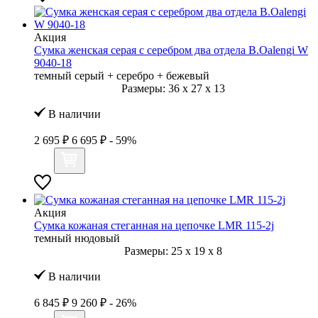
Акция
Сумка женская серая с серебром два отдела B.Oalengi W
9040-18
темный серый + серебро + бежевый
Размеры:
36
x
27
x
13
В наличии
2 695 ₽
6 695 ₽
- 59%
Акция
Сумка кожаная стеганная на цепочке LMR 115-2j
темный нюдовый
Размеры:
25
x
19
x
8
В наличии
6 845 ₽
9 260 ₽
- 26%