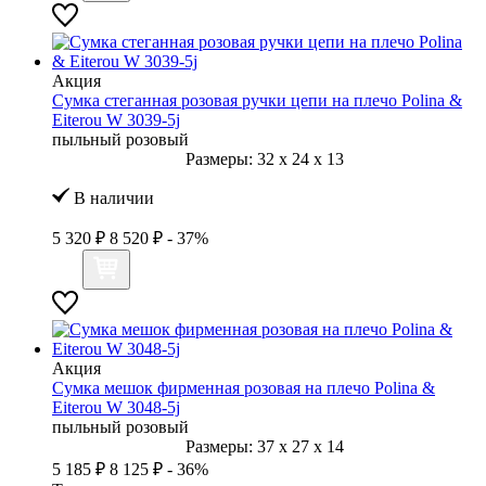
Акция
Сумка стеганная розовая ручки цепи на плечо Polina &
Eiterou W 3039-5j
пыльный розовый
Размеры:
32
x
24
x
13
В наличии
5 320 ₽
8 520 ₽
- 37%
Акция
Сумка мешок фирменная розовая на плечо Polina &
Eiterou W 3048-5j
пыльный розовый
Размеры:
37
x
27
x
14
5 185 ₽
8 125 ₽
- 36%