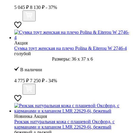
5 045 ₽
8 130 ₽
- 37%
Акция
Сумка тоут женская на плечо Polina & Eiterou W 2746-4
голубой
Размеры:
36
x
37
x
6
В наличии
4 775 ₽
7 250 ₽
- 34%
Новинка
Акция
Рюкзак натуральная кожа с плащевой Оксфорд, с
карманами и клапаном LMR 22629-6j, бежевый
бежевый + рыжий