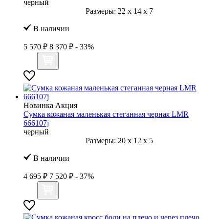
черный
Размеры:
22
x
14
x
7
В наличии
5 570 ₽
8 370 ₽
- 33%
Новинка
Акция
Сумка кожаная маленькая стеганная черная LMR
666107j
черный
Размеры:
20
x
12
x
5
В наличии
4 695 ₽
7 520 ₽
- 37%