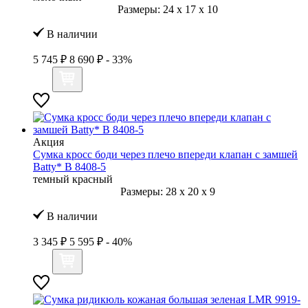
Размеры:
24
x
17
x
10
В наличии
5 745 ₽
8 690 ₽
- 33%
Акция
Сумка кросс боди через плечо впереди клапан с замшей
Batty* B 8408-5
темный красный
Размеры:
28
x
20
x
9
В наличии
3 345 ₽
5 595 ₽
- 40%