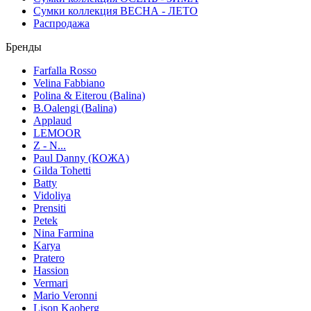
Сумки коллекция ВЕСНА - ЛЕТО
Распродажа
Бренды
Farfalla Rosso
Velina Fabbiano
Polina & Eiterou (Balina)
B.Oalengi (Balina)
Applaud
LEMOOR
Z - N...
Paul Danny (КОЖА)
Gilda Tohetti
Batty
Vidoliya
Prensiti
Petek
Nina Farmina
Karya
Pratero
Hassion
Vermari
Mario Veronni
Lison Kaoberg