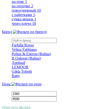
на пояс
1
на цепочке
2
повседневный
10
с пайетками
1
сумка мешок
1
через плечо
18
Бренд
Farfalla Rosso
Velina Fabbiano
Polina & Eiterou (Balina)
B.Oalengi (Balina)
Applaud
LEMOOR
Gilda Tohetti
Batty
Цена
Очистить фильтр