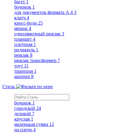
багет
1
бочонок
1
для документов формата А 4
3
клатч
4
кросс-боди
25
мешок
4
однолямочный рюкзак
3
планшет
4
плетеная
1
ридикюль
1
рюкзак
8
рюкзак трансформер
7
тоут
11
трапеция
1
шоппер
8
Стиль
бочонок
1
городской
24
деловой
7
круглая
1
маленькая сумка
12
на плечо
4