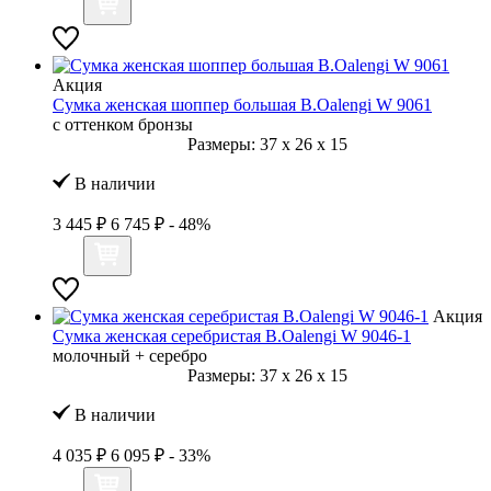
Акция
Сумка женская шоппер большая B.Oalengi W 9061
с оттенком бронзы
Размеры:
37
x
26
x
15
В наличии
3 445 ₽
6 745 ₽
- 48%
Акция
Сумка женская серебристая B.Oalengi W 9046-1
молочный + серебро
Размеры:
37
x
26
x
15
В наличии
4 035 ₽
6 095 ₽
- 33%