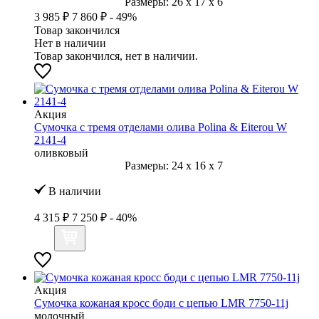
Размеры:
26
x
17
x
6
3 985 ₽
7 860 ₽
- 49%
Товар закончился
Нет в наличии
Товар закончился, нет в наличии.
Акция
Сумочка с тремя отделами олива Polina & Eiterou W
2141-4
оливковый
Размеры:
24
x
16
x
7
В наличии
4 315 ₽
7 250 ₽
- 40%
Акция
Сумочка кожаная кросс боди с цепью LMR 7750-11j
молочный