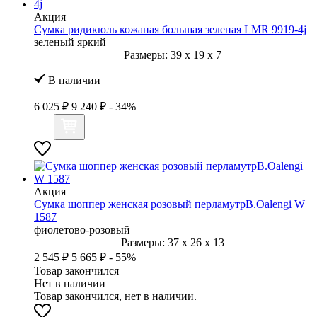
Акция
Сумка ридикюль кожаная большая зеленая LMR 9919-4j
зеленый яркий
Размеры:
39
x
19
x
7
В наличии
6 025 ₽
9 240 ₽
- 34%
Акция
Сумка шоппер женская розовый перламутрB.Oalengi W
1587
фиолетово-розовый
Размеры:
37
x
26
x
13
2 545 ₽
5 665 ₽
- 55%
Товар закончился
Нет в наличии
Товар закончился, нет в наличии.