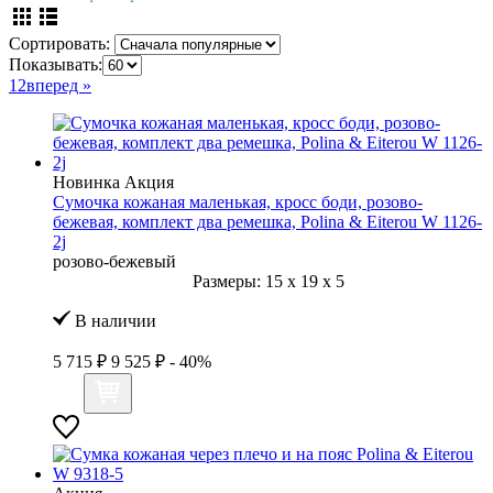
Сортировать:
Показывать:
1
2
вперед »
Новинка
Акция
Сумочка кожаная маленькая, кросс боди, розово-
бежевая, комплект два ремешка, Polina & Eiterou W 1126-
2j
розово-бежевый
Размеры:
15
x
19
x
5
В наличии
5 715 ₽
9 525 ₽
- 40%