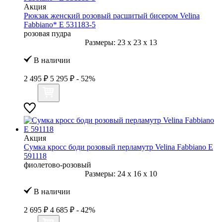
Акция
Рюкзак женский розовый расшитый бисером Velina
Fabbiano* E 531183-5
розовая пудра
Размеры:
23
x
23
x
13
В наличии
2 495 ₽
5 295 ₽
- 52%
Акция
Сумка кросс боди розовый перламутр Velina Fabbiano E
591118
фиолетово-розовый
Размеры:
24
x
16
x
10
В наличии
2 695 ₽
4 685 ₽
- 42%