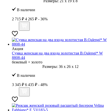
Размеры:
21
x
19
x
8
В наличии
2 715 ₽
4 265 ₽
- 36%
Акция
Сумка женская на два входа золотистая B.Oalengi* W
8808-44
бежевый + золото
Размеры:
36
x
26
x
12
В наличии
3 345 ₽
6 435 ₽
- 48%