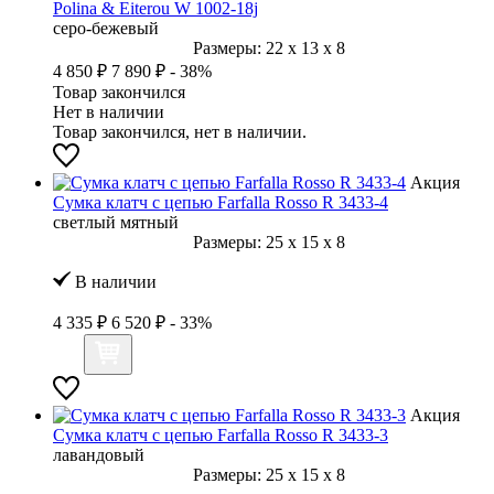
Polina & Eiterou W 1002-18j
серо-бежевый
Размеры:
22
x
13
x
8
4 850 ₽
7 890 ₽
- 38%
Товар закончился
Нет в наличии
Товар закончился, нет в наличии.
Акция
Сумка клатч с цепью Farfalla Rosso R 3433-4
светлый мятный
Размеры:
25
x
15
x
8
В наличии
4 335 ₽
6 520 ₽
- 33%
Акция
Сумка клатч с цепью Farfalla Rosso R 3433-3
лавандовый
Размеры:
25
x
15
x
8