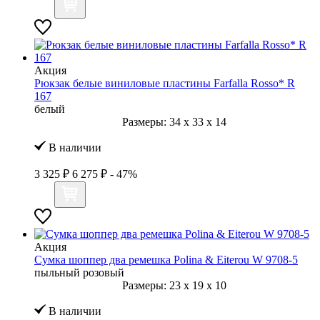
Акция
Рюкзак белые виниловые пластины Farfalla Rosso* R
167
белый
Размеры:
34
x
33
x
14
В наличии
3 325 ₽
6 275 ₽
- 47%
Акция
Сумка шоппер два ремешка Polina & Eiterou W 9708-5
пыльный розовый
Размеры:
23
x
19
x
10
В наличии