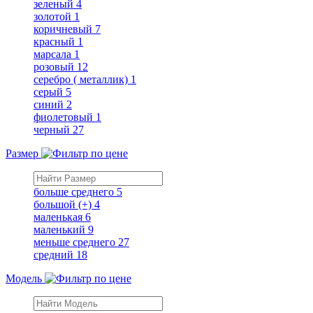
зеленый
4
золотой
1
коричневый
7
красный
1
марсала
1
розовый
12
серебро ( металлик)
1
серый
5
синий
2
фиолетовый
1
черный
27
Размер
больше среднего
5
большой (+)
4
маленькая
6
маленький
9
меньше среднего
27
средний
18
Модель