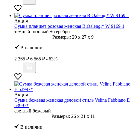
Акция
Сумка планшет розовая женская B.Oalengi* W 9169-1
темный розовый + серебро
Размеры:
29
x
27
x
9
В наличии
2 365 ₽
6 565 ₽
- 63%
Акция
Сумка бежевая женская деловой стиль Velina Fabbiano E
53997*
светлый бежевый
Размеры:
26
x
21
x
11
В наличии