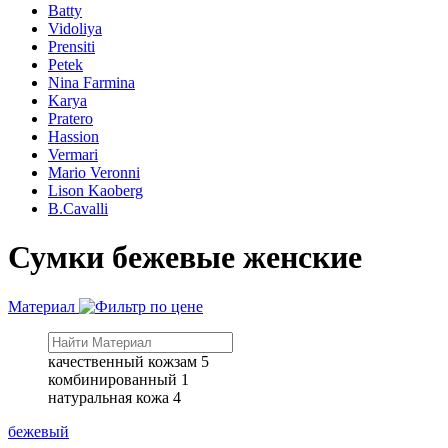
Batty
Vidoliya
Prensiti
Petek
Nina Farmina
Karya
Pratero
Hassion
Vermari
Mario Veronni
Lison Kaoberg
B.Cavalli
Сумки бежевые женские
Материал
качественный кожзам
5
комбинированный
1
натуральная кожа
4
бежевый