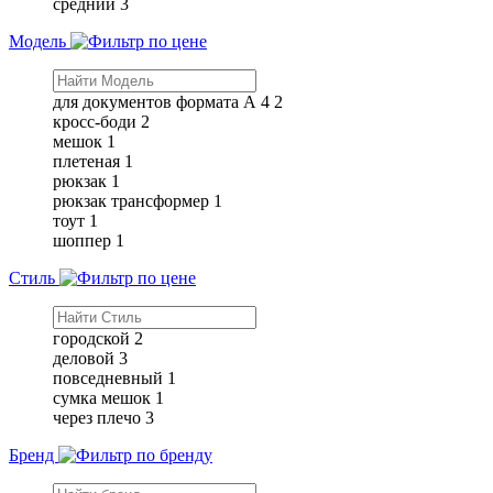
средний
3
Модель
для документов формата А 4
2
кросс-боди
2
мешок
1
плетеная
1
рюкзак
1
рюкзак трансформер
1
тоут
1
шоппер
1
Стиль
городской
2
деловой
3
повседневный
1
сумка мешок
1
через плечо
3
Бренд