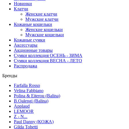
Новинки
Клатчи
Женские клатчи
Мужские клатчи
Кожаные кошельки
Женские кошельки
Мужские кошельки
Кожаные сумки
Аксессуары
Акционные товары
Сумки коллекция ОСЕНЬ - ЗИМА
Сумки коллекция ВЕСНА - ЛЕТО
Распродажа
Бренды
Farfalla Rosso
Velina Fabbiano
Polina & Eiterou (Balina)
B.Oalengi (Balina)
Applaud
LEMOOR
Z - N...
Paul Danny (КОЖА)
Gilda Tohetti