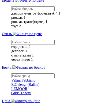
Модель
для документов формата А 4
1
рюкзак
1
рюкзак трансформер
1
тоут
2
Стиль
городской
2
деловой
1
с пайетками
1
через плечо
1
Бренд
Velina Fabbiano
B.Oalengi (Balina)
LEMOOR
Gilda Tohetti
Цена