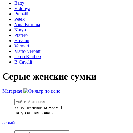
Batty
Vidoliya
Prensiti
Petek
Nina Farmina
Karya
Pratero
Hassion
Vermari
Mario Veronni
Lison Kaoberg
B.Cavalli
Серые женские сумки
Материал
качественный кожзам
3
натуральная кожа
2
серый