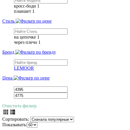
кросс-боди
1
планшет
1
Стиль
на цепочке
1
через плечо
1
Бренд
LEMOOR
Цена
Очистить фильтр
Сортировать:
Показывать: