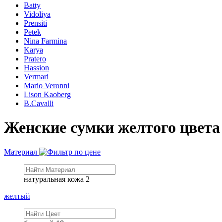
Batty
Vidoliya
Prensiti
Petek
Nina Farmina
Karya
Pratero
Hassion
Vermari
Mario Veronni
Lison Kaoberg
B.Cavalli
Женские сумки желтого цвета
Материал
натуральная кожа
2
желтый