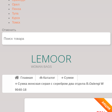
Оренбург
Орел
Пенза
Тула
Курск
Томск
Отменить
LEMOOR
WOMAN BAGS
Главная
👜 Каталог
⭐ Сумки
⭐ Сумка женская серая с серебром два отдела B.Oalengi W
9040-18
АКЦИЯ