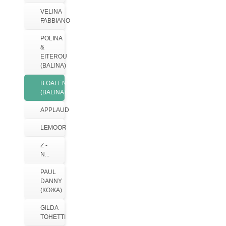
VELINA
FABBIANO
POLINA
&
EITEROU
(BALINA)
B.OALENGI
(BALINA)
APPLAUD
LEMOOR
Z -
N...
PAUL
DANNY
(КОЖА)
GILDA
TOHETTI