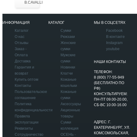
B.CAVALLI
ИНФОРМАЦИЯ
КАТАЛОГ
МЫ В СОЦСЕТЯХ
Каталог
Сумки
Facebook
О нас
Рюкзаки
В контакте
Отзывы
Женские
Instagram
Заказ -
сумки
youtube
Оплата
Мужские
Доставка
сумки
НАШИ КОНТАКТЫ
Гарантия и
Новинки
ТЕЛЕФОН:
возврат
Клатчи
8 (800) 77-55-949
Купить оптом
Кожаные
(БЕСПЛАТНО ПО
Контакты
кошельки
РФ)
Пользовательское
Кожаные
КОНСУЛЬТИРУЕМ:
соглашение
сумки
ПН-ПТ 09.00-20.00,
Политика
Аксессуары
СБ-ВС 10.00-16.00
конфиденциальности
Акционные
Правила
товары
АДРЕС: Г.
эксплуатации
Сумки
ЕКАТЕРИНБУРГ, УЛ.
Реквизиты
коллекция
КОМСОМОЛЬСКАЯ,
Сотрудничество
ОСЕНЬ -