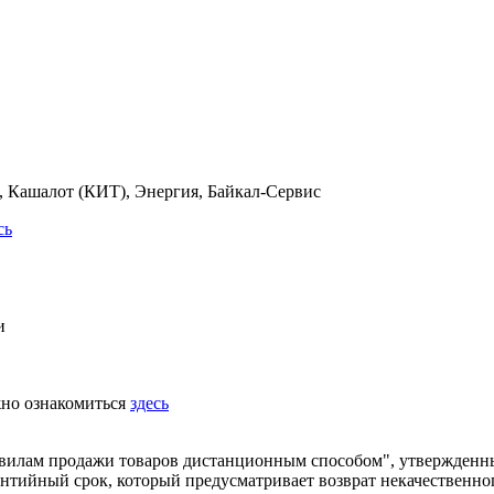
 Кашалот (КИТ), Энергия, Байкал-Сервис
сь
и
жно ознакомиться
здесь
равилам продажи товаров дистанционным способом", утвержденн
рантийный срок, который предусматривает возврат некачественно