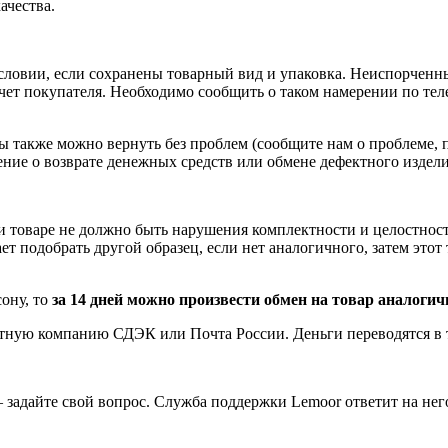
ачества.
условии, если сохранены товарный вид и упаковка. Неиспорчен
 счет покупателя. Необходимо сообщить о таком намерении по те
 также можно вернуть без проблем (сообщите нам о проблеме, 
ение о возврате
денежных средств
или обмене дефектного изделия
 и товаре не должно быть нарушения комплектности и целостност
 подобрать другой образец, если нет аналогичного, затем этот т
ону, то
за 14 дней можно произвести обмен на товар аналоги
тную компанию СДЭК или Почта России. Деньги переводятся в те
 задайте свой вопрос. Служба поддержки Lemoor ответит на нег