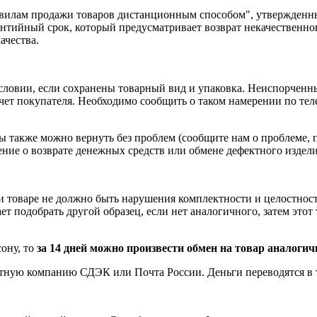
равилам продажи товаров дистанционным способом", утвержденн
рантийный срок, который предусматривает возврат некачественно
ачества.
условии, если сохранены товарный вид и упаковка. Неиспорчен
 счет покупателя. Необходимо сообщить о таком намерении по те
 также можно вернуть без проблем (сообщите нам о проблеме, 
ение о возврате
денежных средств
или обмене дефектного изделия
 и товаре не должно быть нарушения комплектности и целостност
 подобрать другой образец, если нет аналогичного, затем этот т
ону, то
за 14 дней можно произвести обмен на товар аналоги
тную компанию СДЭК или Почта России. Деньги переводятся в те