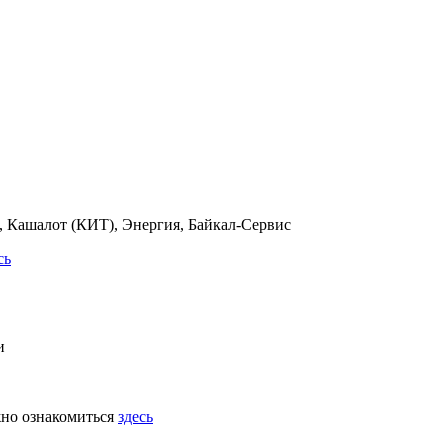
 Кашалот (КИТ), Энергия, Байкал-Сервис
сь
и
жно ознакомиться
здесь