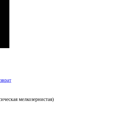
зврат
сическая мелкозернистая)