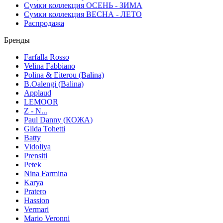
Сумки коллекция ОСЕНЬ - ЗИМА
Сумки коллекция ВЕСНА - ЛЕТО
Распродажа
Бренды
Farfalla Rosso
Velina Fabbiano
Polina & Eiterou (Balina)
B.Oalengi (Balina)
Applaud
LEMOOR
Z - N...
Paul Danny (КОЖА)
Gilda Tohetti
Batty
Vidoliya
Prensiti
Petek
Nina Farmina
Karya
Pratero
Hassion
Vermari
Mario Veronni