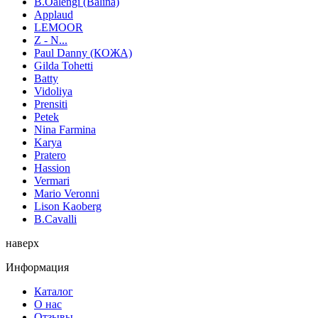
B.Oalengi (Balina)
Applaud
LEMOOR
Z - N...
Paul Danny (КОЖА)
Gilda Tohetti
Batty
Vidoliya
Prensiti
Petek
Nina Farmina
Karya
Pratero
Hassion
Vermari
Mario Veronni
Lison Kaoberg
B.Cavalli
наверх
Информация
Каталог
О нас
Отзывы