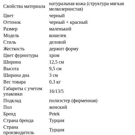
натуральная кожа (структура мягкая
Свойства материала
мелкозернистая)
Цвет
черный
Оттенок
черный + красный
Размер
маленький
Модель
кошелек
Стиль
деловой
Жесткость
держит форму
Цвет фурнитуры
хром
Ширина
12,5 см
Высота
9,5 см
Ширина дна
3 см
Вес товара
0,3 кг
Габариты с учетом
16/13/5
упаковки
Подклад
полиэстер (фирменная)
Пол
женский
Бренд
Petek
Страна бренда
Турция
Страна
Турция
производитель