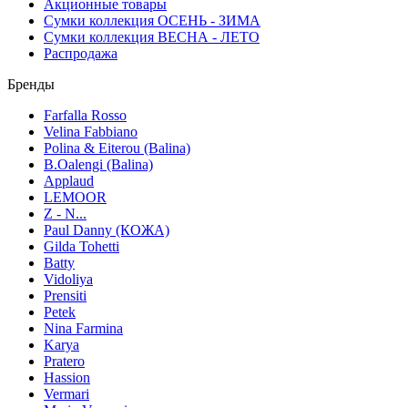
Акционные товары
Сумки коллекция ОСЕНЬ - ЗИМА
Сумки коллекция ВЕСНА - ЛЕТО
Распродажа
Бренды
Farfalla Rosso
Velina Fabbiano
Polina & Eiterou (Balina)
B.Oalengi (Balina)
Applaud
LEMOOR
Z - N...
Paul Danny (КОЖА)
Gilda Tohetti
Batty
Vidoliya
Prensiti
Petek
Nina Farmina
Karya
Pratero
Hassion
Vermari