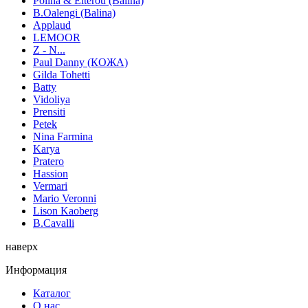
Polina & Eiterou (Balina)
B.Oalengi (Balina)
Applaud
LEMOOR
Z - N...
Paul Danny (КОЖА)
Gilda Tohetti
Batty
Vidoliya
Prensiti
Petek
Nina Farmina
Karya
Pratero
Hassion
Vermari
Mario Veronni
Lison Kaoberg
B.Cavalli
наверх
Информация
Каталог
О нас