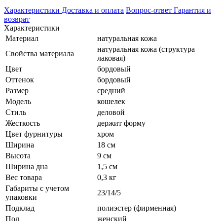
Характеристики
Доставка и оплата
Вопрос-ответ
Гарантия и
возврат
Характеристики
Материал
натуральная кожа
натуральная кожа (структура
Свойства материала
лаковая)
Цвет
бордовый
Оттенок
бордовый
Размер
средний
Модель
кошелек
Стиль
деловой
Жесткость
держит форму
Цвет фурнитуры
хром
Ширина
18 см
Высота
9 см
Ширина дна
1,5 см
Вес товара
0,3 кг
Габариты с учетом
23/14/5
упаковки
Подклад
полиэстер (фирменная)
Пол
женский