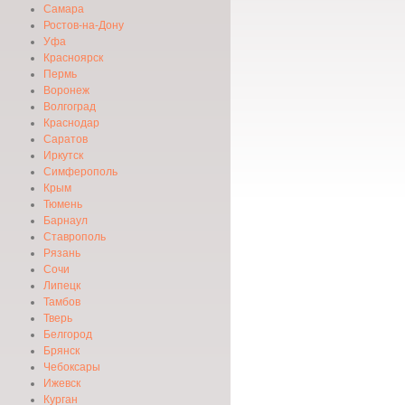
Самара
Ростов-на-Дону
Уфа
Красноярск
Пермь
Воронеж
Волгоград
Краснодар
Саратов
Иркутск
Симферополь
Крым
Тюмень
Барнаул
Ставрополь
Рязань
Сочи
Липецк
Тамбов
Тверь
Белгород
Брянск
Чебоксары
Ижевск
Курган