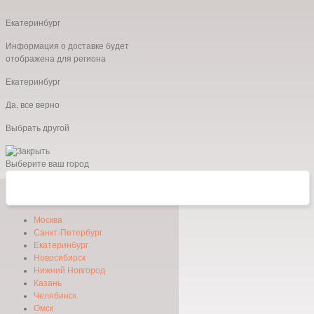
Екатеринбург
Информация о доставке будет
отображена для региона
Екатеринбург
Да, все верно
Выбрать другой
Выберите ваш город
Москва
Санкт-Петербург
Екатеринбург
Новосибирск
Нижний Новгород
Казань
Челябинск
Омск