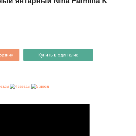
ный янтарный Nina Farmina K
Купить в один клик
орзину