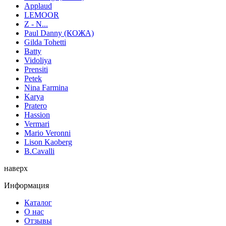
Applaud
LEMOOR
Z - N...
Paul Danny (КОЖА)
Gilda Tohetti
Batty
Vidoliya
Prensiti
Petek
Nina Farmina
Karya
Pratero
Hassion
Vermari
Mario Veronni
Lison Kaoberg
B.Cavalli
наверх
Информация
Каталог
О нас
Отзывы