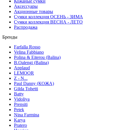
Кожаные сумки
Аксессуары
Акционные товары
Сумки коллекция ОСЕНЬ - ЗИМА
Сумки коллекция ВЕСНА - ЛЕТО
Распродажа
Бренды
Farfalla Rosso
Velina Fabbiano
Polina & Eiterou (Balina)
B.Oalengi (Balina)
Applaud
LEMOOR
Z - N...
Paul Danny (КОЖА)
Gilda Tohetti
Batty
Vidoliya
Prensiti
Petek
Nina Farmina
Karya
Pratero