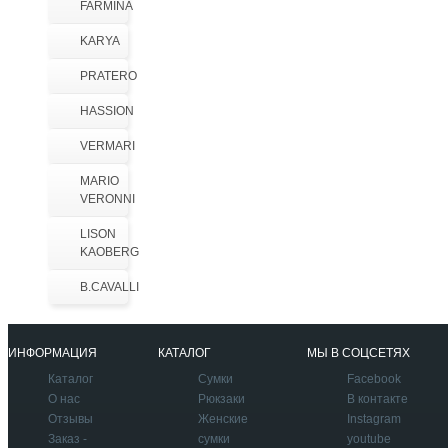
FARMINA
KARYA
PRATERO
HASSION
VERMARI
MARIO
VERONNI
LISON
KAOBERG
B.CAVALLI
ИНФОРМАЦИЯ
КАТАЛОГ
МЫ В СОЦСЕТЯХ
Каталог
Сумки
Facebook
О нас
Рюкзаки
В контакте
Отзывы
Женские
Instagram
Заказ -
сумки
youtube