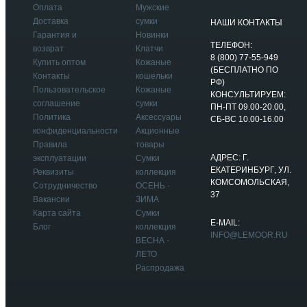
Оплата
Мужские
Доставка
сумки
НАШИ КОНТАКТЫ
Гарантия и
Новинки
ТЕЛЕФОН:
возврат
Клатчи
8 (800) 77-55-949
Купить оптом
Кожаные
(БЕСПЛАТНО ПО
Контакты
кошельки
РФ)
Пользовательское
Кожаные
КОНСУЛЬТИРУЕМ:
соглашение
сумки
ПН-ПТ 09.00-20.00,
Политика
Аксессуары
СБ-ВС 10.00-16.00
конфиденциальности
Акционные
Правила
товары
АДРЕС: Г.
эксплуатации
Сумки
ЕКАТЕРИНБУРГ, УЛ.
Реквизиты
коллекция
КОМСОМОЛЬСКАЯ,
Сотрудничество
ОСЕНЬ -
37
Вакансии
ЗИМА
Карта сайта
Сумки
E-MAIL:
Блог
коллекция
INFO@LEMOOR.RU
ВЕСНА -
ЛЕТО
Распродажа