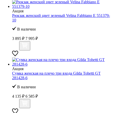
Акция
Рюкзак женский цвет зеленый Velina Fabbiano E 551379-
10
В наличии
3 895 ₽
7 995 ₽
Акция
Сумка женская на плечо три входа Gilda Tohetti GT
281428-6
В наличии
4 135 ₽
6 585 ₽