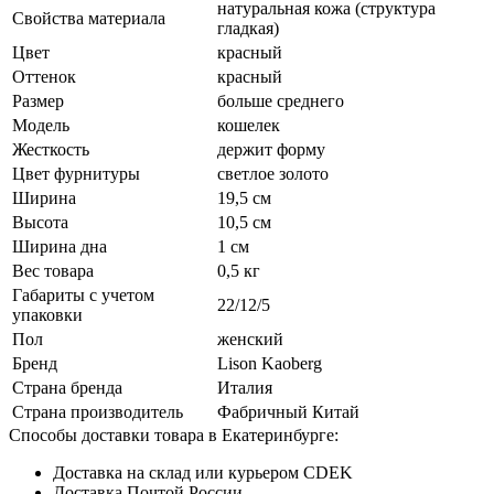
натуральная кожа (структура
Свойства материала
гладкая)
Цвет
красный
Оттенок
красный
Размер
больше среднего
Модель
кошелек
Жесткость
держит форму
Цвет фурнитуры
светлое золото
Ширина
19,5 см
Высота
10,5 см
Ширина дна
1 см
Вес товара
0,5 кг
Габариты с учетом
22/12/5
упаковки
Пол
женский
Бренд
Lison Kaoberg
Страна бренда
Италия
Страна производитель
Фабричный Китай
Способы доставки товара в Екатеринбурге:
Доставка на склад или курьером CDEK
Доставка Почтой России