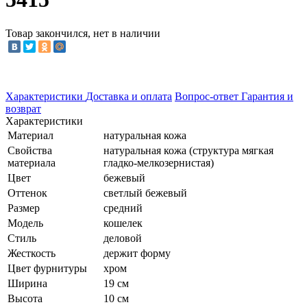
Товар закончился, нет в наличии
Характеристики
Доставка и оплата
Вопрос-ответ
Гарантия и
возврат
Характеристики
Материал
натуральная кожа
Свойства
натуральная кожа (структура мягкая
материала
гладко-мелкозернистая)
Цвет
бежевый
Оттенок
светлый бежевый
Размер
средний
Модель
кошелек
Стиль
деловой
Жесткость
держит форму
Цвет фурнитуры
хром
Ширина
19 см
Высота
10 см