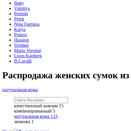
Batty
Vidoliya
Prensiti
Petek
Nina Farmina
Karya
Pratero
Hassion
Vermari
Mario Veronni
Lison Kaoberg
B.Cavalli
Распродажа женских сумок из
натуральная кожа
качественный кожзам
15
комбинированный
5
натуральная кожа
133
экокожа
1