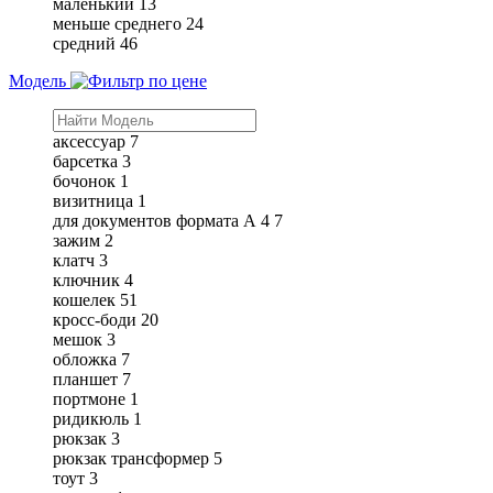
маленький
13
меньше среднего
24
средний
46
Модель
аксессуар
7
барсетка
3
бочонок
1
визитница
1
для документов формата А 4
7
зажим
2
клатч
3
ключник
4
кошелек
51
кросс-боди
20
мешок
3
обложка
7
планшет
7
портмоне
1
ридикюль
1
рюкзак
3
рюкзак трансформер
5
тоут
3