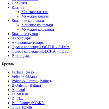
Новинки
Клатчи
Женские клатчи
Мужские клатчи
Кожаные кошельки
Женские кошельки
Мужские кошельки
Кожаные сумки
Аксессуары
Акционные товары
Сумки коллекция ОСЕНЬ - ЗИМА
Сумки коллекция ВЕСНА - ЛЕТО
Распродажа
Бренды
Farfalla Rosso
Velina Fabbiano
Polina & Eiterou (Balina)
B.Oalengi (Balina)
Applaud
LEMOOR
Z - N...
Paul Danny (КОЖА)
Gilda Tohetti