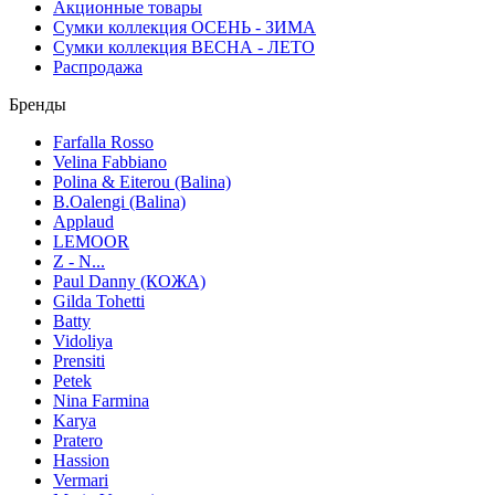
Акционные товары
Сумки коллекция ОСЕНЬ - ЗИМА
Сумки коллекция ВЕСНА - ЛЕТО
Распродажа
Бренды
Farfalla Rosso
Velina Fabbiano
Polina & Eiterou (Balina)
B.Oalengi (Balina)
Applaud
LEMOOR
Z - N...
Paul Danny (КОЖА)
Gilda Tohetti
Batty
Vidoliya
Prensiti
Petek
Nina Farmina
Karya
Pratero
Hassion
Vermari