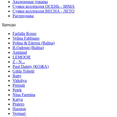
Акционные товары
Сумки коллекция ОСЕНЬ - ЗИМА
Сумки коллекция ВЕСНА - ЛЕТО
Распродажа
Бренды
Farfalla Rosso
Velina Fabbiano
Polina & Eiterou (Balina)
B.Oalengi (Balina)
Applaud
LEMOOR
Z - N...
Paul Danny (КОЖА)
Gilda Tohetti
Batty
Vidoliya
Prensiti
Petek
Nina Farmina
Karya
Pratero
Hassion
Vermari