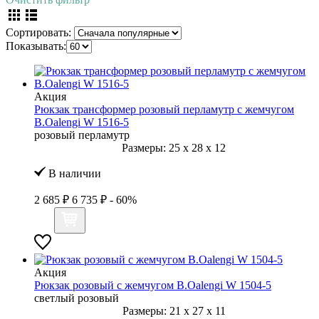
Сортировать:
Показывать:
Акция
Рюкзак трансформер розовый перламутр с жемчугом
B.Oalengi W 1516-5
розовый перламутр
Размеры:
25
x
28
x
12
В наличии
2 685 ₽
6 735 ₽
- 60%
Акция
Рюкзак розовый с жемчугом B.Oalengi W 1504-5
светлый розовый
Размеры:
21
x
27
x
11