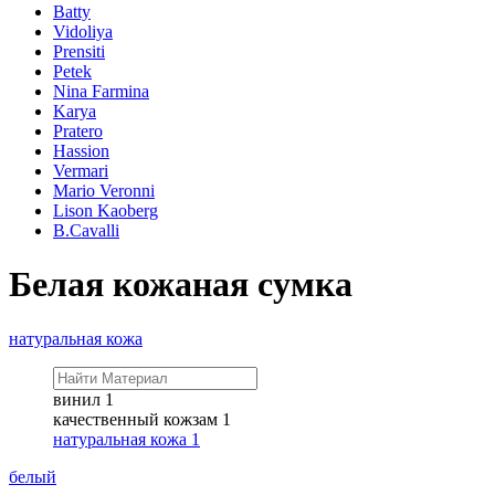
Batty
Vidoliya
Prensiti
Petek
Nina Farmina
Karya
Pratero
Hassion
Vermari
Mario Veronni
Lison Kaoberg
B.Cavalli
Белая кожаная сумка
натуральная кожа
винил
1
качественный кожзам
1
натуральная кожа
1
белый