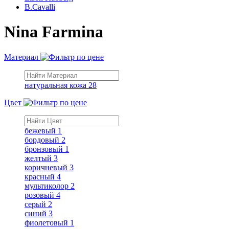
B.Cavalli
Nina Farmina
Материал
натуральная кожа
28
Цвет
бежевый
1
бордовый
2
бронзовый
1
желтый
3
коричневый
3
красный
4
мультиколор
2
розовый
4
серый
2
синий
3
фиолетовый
1