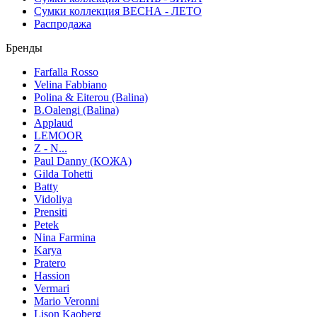
Сумки коллекция ВЕСНА - ЛЕТО
Распродажа
Бренды
Farfalla Rosso
Velina Fabbiano
Polina & Eiterou (Balina)
B.Oalengi (Balina)
Applaud
LEMOOR
Z - N...
Paul Danny (КОЖА)
Gilda Tohetti
Batty
Vidoliya
Prensiti
Petek
Nina Farmina
Karya
Pratero
Hassion
Vermari
Mario Veronni
Lison Kaoberg